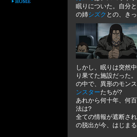
眠りについた。自分と
の姉
シズク
との、きっ
しかし、眠りは突然中
り果てた施設だった。
の中で、異形のモンス
ンスター
たちが?
あれから何十年、何百
法は?
全ての情報が遮断され
の脱出が今、はじまる